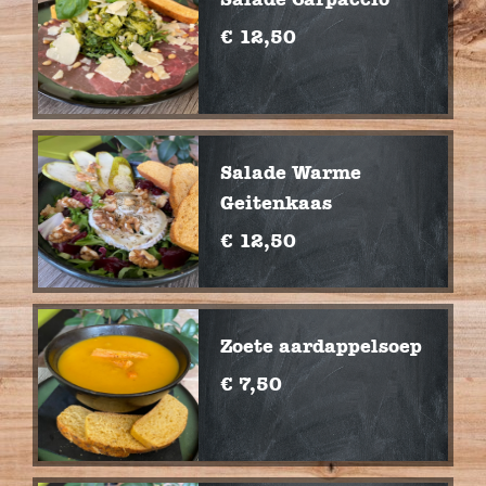
€ 12,50
Salade Warme
Geitenkaas
€ 12,50
Zoete aardappelsoep
€ 7,50