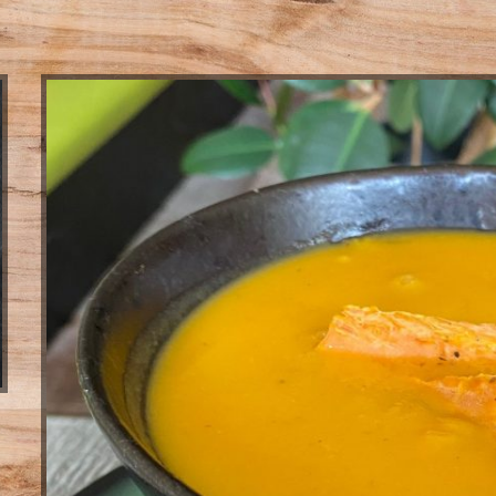
View
Larger
Image