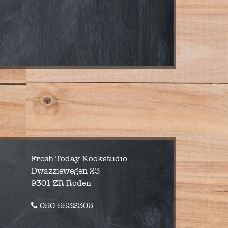
Fresh Today Kookstudio
Dwazziewegen 23
9301 ZR Roden
050-5532303