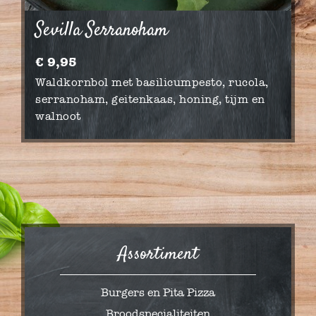
Sevilla Serranoham
€ 9,95
Waldkornbol met basilicumpesto, rucola,
serranoham, geitenkaas, honing, tijm en
walnoot
Assortiment
Burgers en Pita Pizza
Broodspecialiteiten