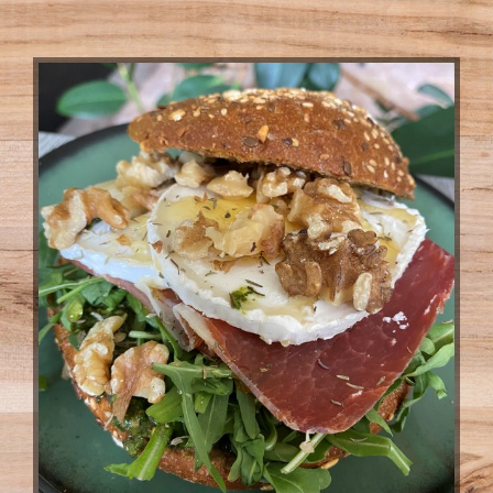
View
Larger
Image