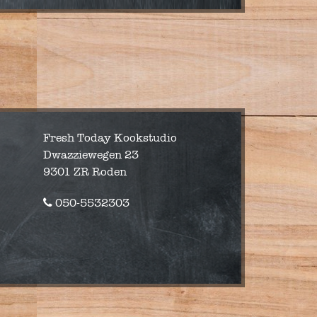
Fresh Today Kookstudio
Dwazziewegen 23
9301 ZR Roden
050-5532303