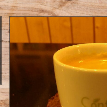
View
Larger
Image